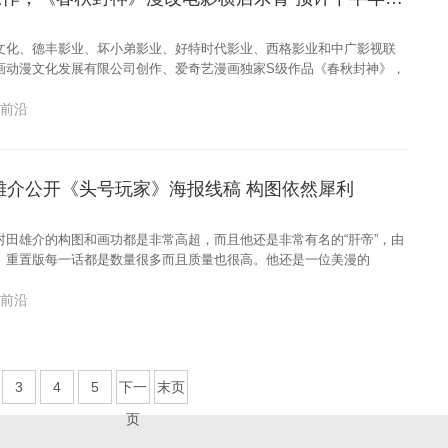
文化、德丰影业、坏小弟影业、好特时代影业、西格影业和中广影视联
画动漫文化发展有限公司创作、爱奇艺漫画独家S级作品《春秋封神》，
画前沿
雄介公开《头号玩家》海报线稿 构图依然犀利
介的构图和画功都是非常高超，而且他还是非常有名的“肝帝”，由
》重置版每一话都是数量很多而且质量也很高。他还是一位美漫的
画前沿
3
4
5
下一
末页
页