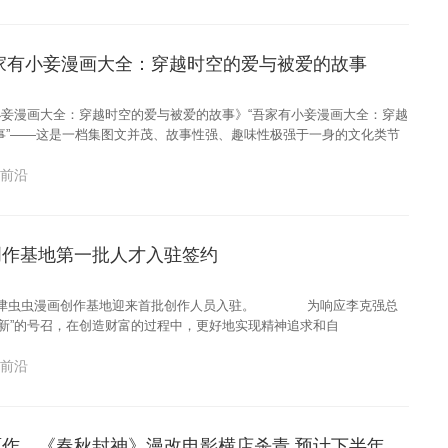
家有小妾漫画大全：穿越时空的爱与被爱的故事
有小妾漫画大全：穿越时空的爱与被爱的故事》“吾家有小妾漫画大全：穿越
事”——这是一档集图文并茂、故事性强、趣味性极强于一身的文化类节
体，讲述一个爱情故事
画前沿
创作基地第一批人才入驻签约
，天津虫虫漫画创作基地迎来首批创作人员入驻。 为响应李克强总
创新”的号召，在创造财富的过程中，更好地实现精神追求和自
画前沿
虫虫漫画动漫原作，《春秋封神》漫改电影横店杀青 预计下半年开播