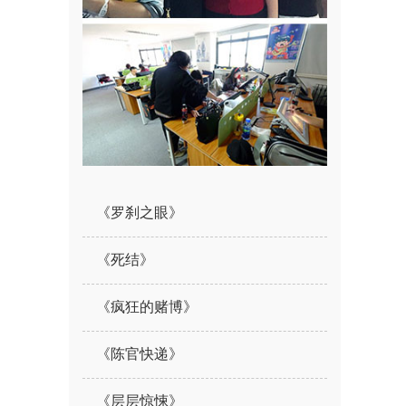
《罗刹之眼》
《死结》
《疯狂的赌博》
《陈官快递》
《层层惊悚》