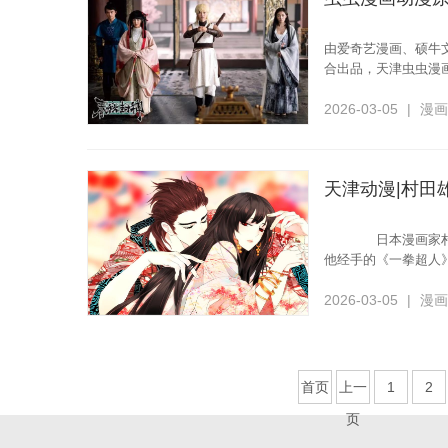
由爱奇艺漫画、硕牛
合出品，天津虫虫漫
2026-03-05
|
漫
天津动漫|村田
日本漫画家村田雄
他经手的《一拳超人
2026-03-05
|
漫
首页
上一
1
2
页